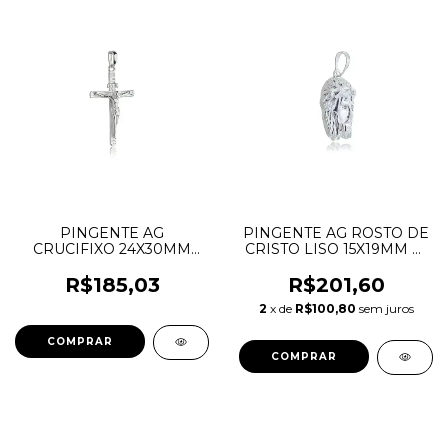
PINGENTE AG
PINGENTE AG ROSTO DE
CRUCIFIXO 24X30MM
CRISTO LISO 15X19MM C/
TRABALHADA
2 ZIRCONIAS NOS
DRNPIAG.1703
OLHOS DRNPIAG.1695
R$185,03
R$201,60
2
x de
R$100,80
sem juros