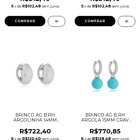
DRIBRRH.10004
DRIBRRH.10004
5
x de
R$102,48
sem juros
5
x de
R$102,48
sem juros
BRINCO AG B.RH
BRINCO AG B.RH
ARGOLINHA 14MM
ARGOLA 15MM CRAV
METADE LISA METADE
ZIRC BRANCAS C/
CRAVEJADA ZIRCONIAS
PEROLA 12MM
R$722,40
R$770,85
BRANCAS DRIBRRH.3506
TURQUESA PENDURADA
6
x de
R$120,40
sem juros
6
x de
R$128,48
sem juros