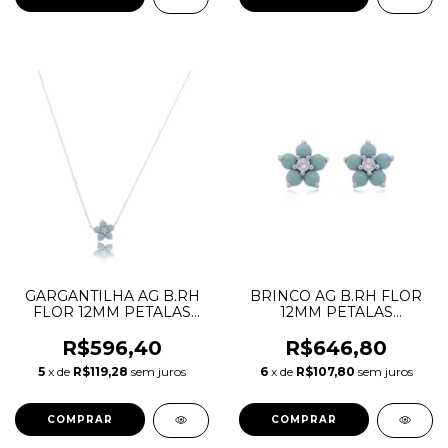
GARGANTILHA AG B.RH
BRINCO AG B.RH FLOR
FLOR 12MM PETALAS
12MM PETALAS
TURQUESA 3MM
TURQUESA 3MM
CENTRO REDONDA
CENTRO REDONDA
R$596,40
R$646,80
BRANCA 2MM
BRANCA 2MM
5
x de
R$119,28
sem juros
6
x de
R$107,80
sem juros
DRIGARHT40-5.1064
DRIBRRH.1064