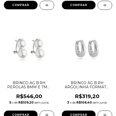
BRINCO AG B.RH
BRINCO AG B.RH
PEROLAS 8MM E 7MM
ARGOLINHA FORMATO
COM TRAVA
U DRIBRRH.73941
DRIBRRH.1708
R$546,00
R$319,20
5
x de
R$109,20
sem juros
3
x de
R$106,40
sem juros