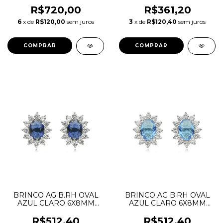
DRIBRRH.1026
PEDRAS REDONDAS
DRIBRRH.5215
R$720,00
R$361,20
6
x de
R$120,00
sem juros
3
x de
R$120,40
sem juros
BRINCO AG B.RH OVAL
BRINCO AG B.RH OVAL
AZUL CLARO 6X8MM
AZUL CLARO 6X8MM
BORDA ZIRCONIAS
BORDA ZIRCONIAS
BRANCAS
BRANCAS
R$512,40
R$512,40