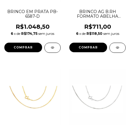
BRINCO EM PRATA PB-
BRINCO AG B.RH
6587-D
FORMATO ABELHA
18MM ASAS
CRAVEJADAS ZIRCONIAS
R$1.048,50
R$711,00
DRIBRRH.1454
6
x de
R$174,75
sem juros
6
x de
R$118,50
sem juros