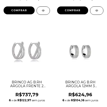
DRIBRRH.217
BRINCO AG B.RH
BRINCO AG B.RH
ARGOLA FRENTE 2
ARGOLA 12MM 3
FILEIRAS LISAS E 1
FILEIRAS CRAVEJADAS
CRAVEJADA ZIRCONIAS
ZIRCONIAS BRANCAS
R$737,79
R$624,96
BRANCA DRIBRRH.1103
DRIBRRH.267
6
x de
R$122,97
sem juros
6
x de
R$104,16
sem juros