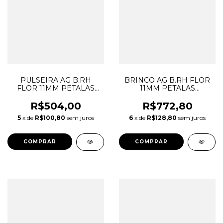
PULSEIRA AG B.RH
BRINCO AG B.RH FLOR
FLOR 11MM PETALAS
11MM PETALAS
ESMERALDA 4MM C/
ESMERALDA 4MM C/
BORDAS CRAVEJADAS
BORDAS CRAVEJADAS
R$504,00
R$772,80
ZIRC BRANCAS
ZIRC BRANCAS
5
x de
R$100,80
sem juros
6
x de
R$128,80
sem juros
DRIPURHT17.1972
DRIBRRH.6891