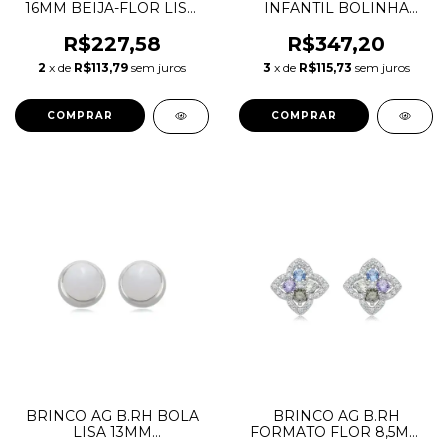
16MM BEIJA-FLOR LISO
INFANTIL BOLINHA
E FLOR CRAV COM 06
FORMATO FLOR 10 ZIRC
ZIRC BRANCAS
1MM 2 PEROLAS
R$227,58
R$347,20
DRNGAAUT35.41
DRFGAAUT35.3
2
x de
R$113,79
sem juros
3
x de
R$115,73
sem juros
BRINCO AG B.RH BOLA
BRINCO AG B.RH
LISA 13MM
FORMATO FLOR 8,5MM