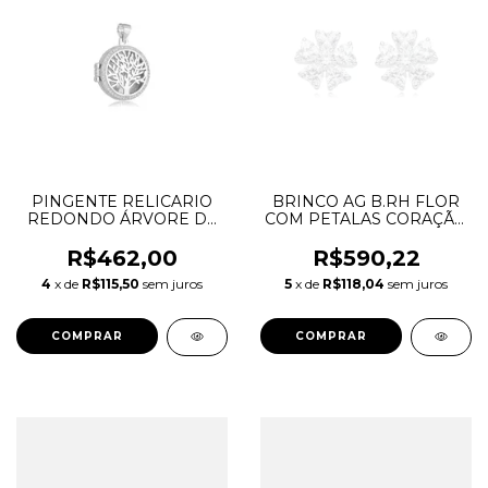
PINGENTE RELICARIO
BRINCO AG B.RH FLOR
REDONDO ÁRVORE DA
COM PETALAS CORAÇÃO
VIDA VAZADA LISA C/
BR. 4MM CENTRO
BORDAS CRAV. ZIRC.
REDONDA 3MM
R$462,00
R$590,22
BRANCAS DRIPIRH.32
DRIBRRH.1425
4
x de
R$115,50
sem juros
5
x de
R$118,04
sem juros