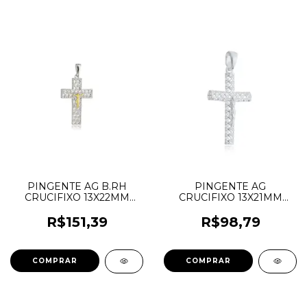
PINGENTE AG B.RH
PINGENTE AG
CRUCIFIXO 13X22MM
CRUCIFIXO 13X21MM
RETO TRAB. COM CRUZ
TRABALHADO
CRISTO LISO AU
LOSANGULO COM
R$151,39
R$98,79
DRNPIRH.1593
CRISTO LISO
DRNPIAG.1590