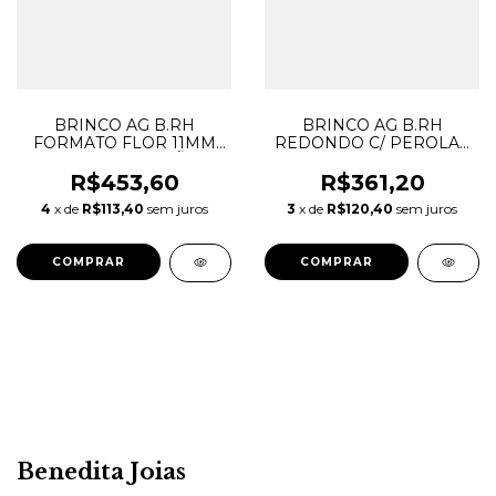
BRINCO AG B.RH
BRINCO AG B.RH
FORMATO FLOR 11MM
REDONDO C/ PEROLAS
PEDRAS CORAÇÕES
E ZIRCONIAS BRANCAS
DRIBRRH.5211
DRIBRRH.731051
R$453,60
R$361,20
4
x de
R$113,40
sem juros
3
x de
R$120,40
sem juros
Benedita Joias