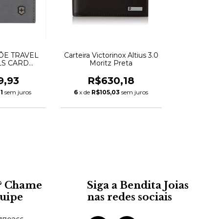
ÕE TRAVEL
Carteira Victorinox Altius 3.0
LS CARD
Moritz Preta
ST CINZA
INOX
9,93
R$630,18
1
sem juros
6
x de
R$105,03
sem juros
? Chame
Siga a Bendita Joias
quipe
nas redes sociais