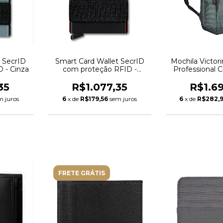
t SecrID
Smart Card Wallet SecrID
Mochila Victor
 - Cinza
com proteção RFID -
Professional Ci
Vermelha
6532
35
R$1.077,35
R$1.6
m juros
6
x de
R$179,56
sem juros
6
x de
R$282,
FRETE GRÁTIS