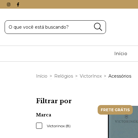
Início
Início
>
Relógios
>
VictorInox
>
Acessórios
Filtrar por
FRETE GRÁTIS
Marca
Victorinox (8)