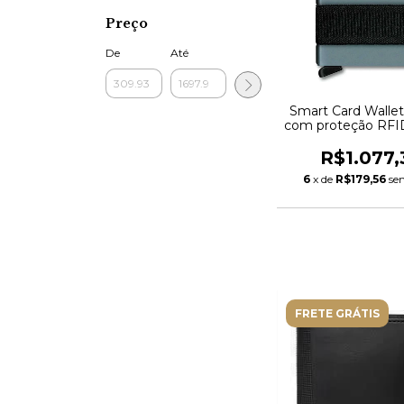
Preço
De
Até
Smart Card Walle
com proteção RFID
R$1.077,
6
x de
R$179,56
se
FRETE GRÁTIS