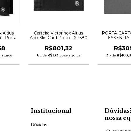
x Altius
Carteira Victorinox Altius
PORTA-CART
d - Preta
Alox Slin Card Preto - 611580
ESSENTIA
HOLDER FRO
VICTOR
58
R$801,32
R$30
m juros
6
x de
R$133,55
sem juros
3
x de
R$103,3
Institucional
Dúvidas
nossa e
Dúvidas