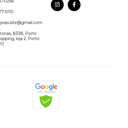
370266
77-5110
joias.site@gmail.com
onas, 8338, Porto
opping, loja 2, Porto
RO