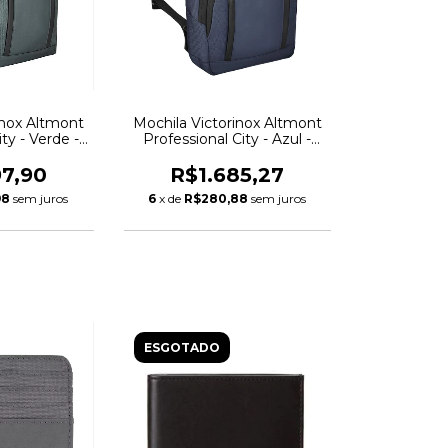
inox Altmont
Mochila Victorinox Altmont
ty - Verde -
Professional City - Azul -
86
653283
97,90
R$1.685,27
98
sem juros
6
x de
R$280,88
sem juros
ESGOTADO