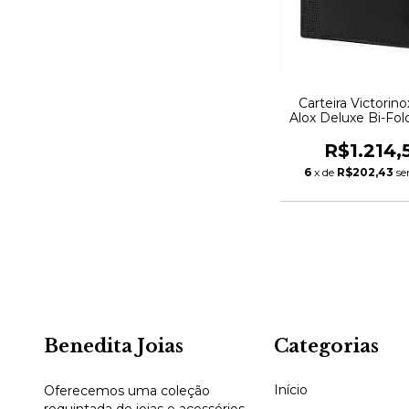
Carteira Victorino
Alox Deluxe Bi-Fol
R$1.214,
6
x de
R$202,43
se
Benedita Joias
Categorias
Início
Oferecemos uma coleção
requintada de joias e acessórios