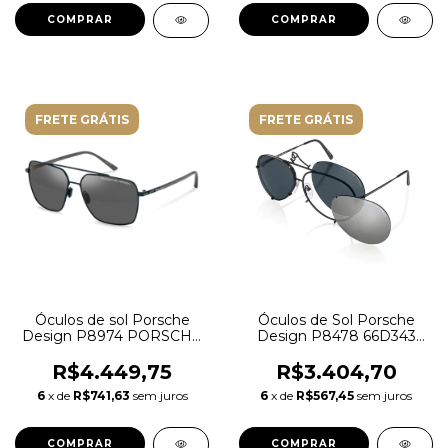
FRETE GRÁTIS
FRETE GRÁTIS
Óculos de sol Porsche
Óculos de Sol Porsche
Design P8974 PORSCHE
Design P8478 66D343
C416
Metal com lentes
intercambiáveis nas cores
R$4.449,75
R$3.404,70
Preta e Espelhada
6
x de
R$741,63
sem juros
6
x de
R$567,45
sem juros