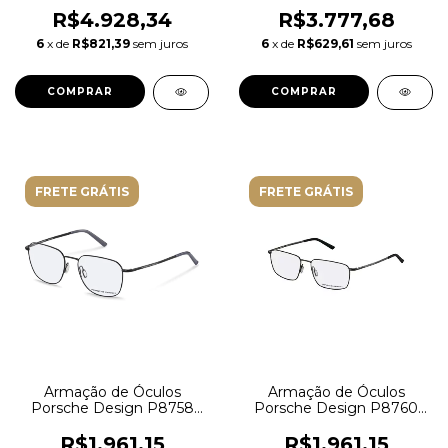
com lentes na cor Verde
R$4.928,34
R$3.777,68
Polarizado
6
x de
R$821,39
sem juros
6
x de
R$629,61
sem juros
FRETE GRÁTIS
FRETE GRÁTIS
Armação de Óculos
Armação de Óculos
Porsche Design P8758
Porsche Design P8760
A000
58C000 Metal Preto
R$1.961,15
R$1.961,15