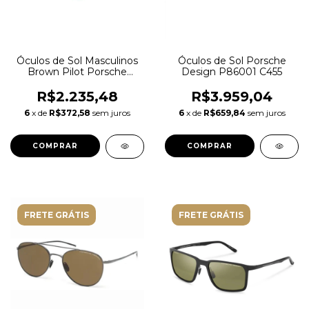
Óculos de Sol Porsche
Óculos de Sol Masculinos
Design P86001 C455
Brown Pilot Porsche
Design P8692 C 56
R$3.959,04
R$2.235,48
6
x de
R$659,84
sem juros
6
x de
R$372,58
sem juros
FRETE GRÁTIS
FRETE GRÁTIS