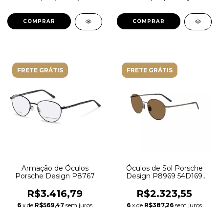
FRETE GRÁTIS
FRETE GRÁTIS
Armação de Óculos
Óculos de Sol Porsche
Porsche Design P8767
Design P8969 54D169
Metal Grafite com lentes
na cor Marrom
R$3.416,79
R$2.323,55
6
x de
R$569,47
sem juros
6
x de
R$387,26
sem juros