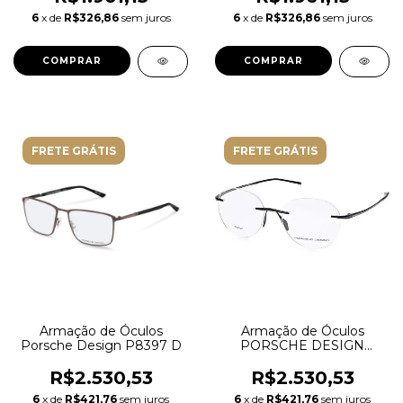
6
x de
R$326,86
sem juros
6
x de
R$326,86
sem juros
FRETE GRÁTIS
FRETE GRÁTIS
Armação de Óculos
Armação de Óculos
Porsche Design P8397 D
PORSCHE DESIGN
P8362 A 51
R$2.530,53
R$2.530,53
6
x de
R$421,76
sem juros
6
x de
R$421,76
sem juros