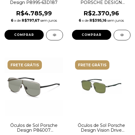
Design P8995-63D187
PORSCHE DESIGN
P8756 A 53
R$4.785,99
R$2.370,96
6
x de
R$797,67
sem juros
6
x de
R$395,16
sem juros
FRETE GRÁTIS
FRETE GRÁTIS
Óculos de Sol Porsche
Óculos de Sol Porsche
Design P86007
Design Vision Drive
Sunglasses
P8944 62C Metal Grafite