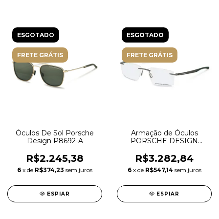
ESGOTADO
ESGOTADO
FRETE GRÁTIS
FRETE GRÁTIS
Óculos De Sol Porsche
Armação de Óculos
Design P8692-A
PORSCHE DESIGN
P8774 B 56
R$2.245,38
R$3.282,84
6
x de
R$374,23
sem juros
6
x de
R$547,14
sem juros
ESPIAR
ESPIAR