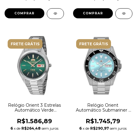
FRETE GRÁTIS
FRETE GRÁTIS
Relógio Orient 3 Estrelas
Relógio Orient
Automático Verde
Automático Submariner -
469WA3NH E1SX
NH3SS010 A1SX Azul
Celeste
R$1.586,89
R$1.745,79
6
x de
R$264,48
sem juros
6
x de
R$290,97
sem juros