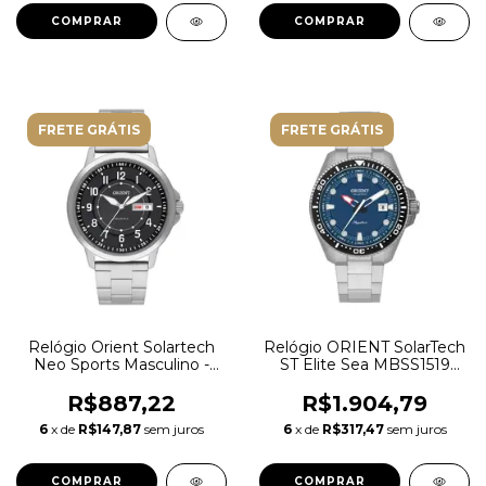
FRETE GRÁTIS
FRETE GRÁTIS
Relógio Orient Solartech
Relógio ORIENT SolarTech
Neo Sports Masculino -
ST Elite Sea MBSS1519
MBSS1508 P2SX Preto
D1SX Safira
R$887,22
R$1.904,79
6
x de
R$147,87
sem juros
6
x de
R$317,47
sem juros