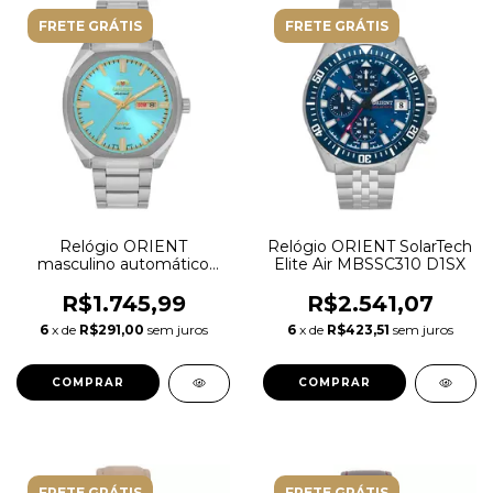
FRETE GRÁTIS
FRETE GRÁTIS
Relógio ORIENT
Relógio ORIENT SolarTech
masculino automático
Elite Air MBSSC310 D1SX
prata azul NH3SS008
A1SX
R$1.745,99
R$2.541,07
6
x de
R$291,00
sem juros
6
x de
R$423,51
sem juros
FRETE GRÁTIS
FRETE GRÁTIS