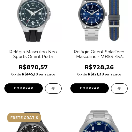
Relógio Masculino Neo
Relógio Orient SolarTech
Sports Orient Prata
Masculino - MBSS1452
MBSP1041 E2PX
D2SX
R$870,57
R$728,26
6
x de
R$145,10
sem juros
6
x de
R$121,38
sem juros
FRETE GRÁTIS