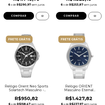
6
x de
R$290,97
sem juros
6
x de
R$253,87
sem juros
FRETE GRÁTIS
FRETE GRÁTIS
Relógio Orient Neo Sports
Relógio ORIENT
Solartech Masculino -
Masculino Eternal
MBSS1505 P2SX Preto
MBSS1511 D1SX Safira
R$950,82
R$1.427,82
6
x de
R$158,47
sem juros
6
x de
R$237,97
sem juros