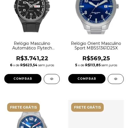
Relógio Masculino
Relógio Orient Masculino
Automático Flytech
Sport MBSS1361D2SX
Limited Edition
R$3.741,22
R$569,25
6
x de
R$623,54
sem juros
5
x de
R$113,85
sem juros
FRETE GRÁTIS
FRETE GRÁTIS