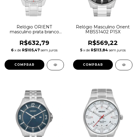
Relógio ORIENT
Relógio Masculino Orient
masculino prata branco
MBSS1402 P1SX
MBSS1297 S2SX
R$632,79
R$569,22
6
x de
R$105,47
sem juros
5
x de
R$113,84
sem juros