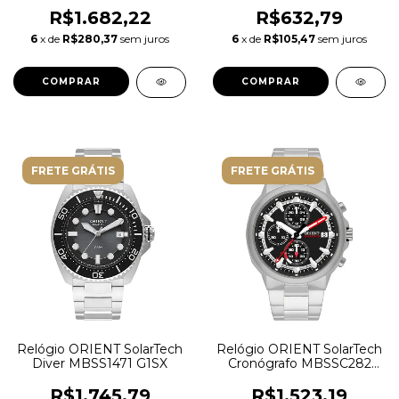
469ED1NH S1SK
P2PX
R$1.682,22
R$632,79
6
x de
R$280,37
sem juros
6
x de
R$105,47
sem juros
FRETE GRÁTIS
FRETE GRÁTIS
Relógio ORIENT SolarTech
Relógio ORIENT SolarTech
Diver MBSS1471 G1SX
Cronógrafo MBSSC282
P1SX
R$1.745,79
R$1.523,19