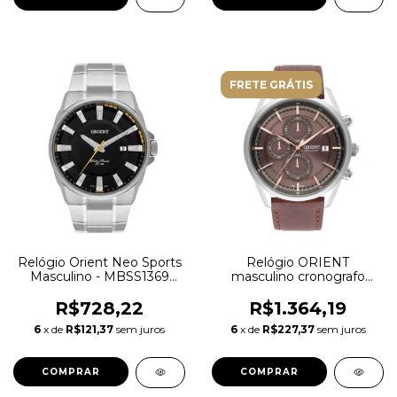
FRETE GRÁTIS
Relógio Orient Neo Sports
Relógio ORIENT
Masculino - MBSS1369
masculino cronografo
P1SX
marrom MBSCC053 N1NX
R$728,22
R$1.364,19
6
x de
R$121,37
sem juros
6
x de
R$227,37
sem juros