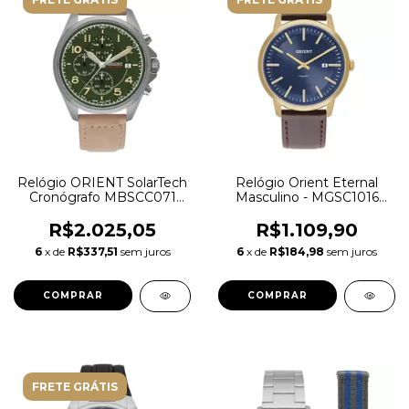
Relógio ORIENT SolarTech
Relógio Orient Eternal
Cronógrafo MBSCC071
Masculino - MGSC1016
F2MX
D1NX Azul
R$2.025,05
R$1.109,90
6
x de
R$337,51
sem juros
6
x de
R$184,98
sem juros
FRETE GRÁTIS