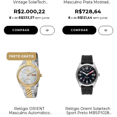
Vintage SolarTech
Masculino Prata Mostrador
Cronógrafo - MBSSC266
Azul - MBSS1293-D1SX
G1SX Preto
R$2.000,22
R$728,64
6
x de
R$333,37
sem juros
6
x de
R$121,44
sem juros
FRETE GRÁTIS
Relógio ORIENT
Relógio Orient Solartech
Masculino Automático
Sport Preto MBSP1028