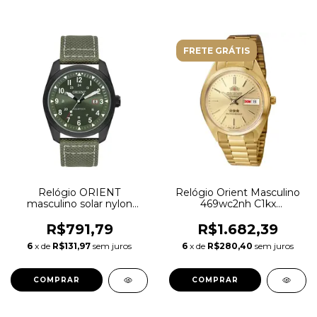
FRETE GRÁTIS
Relógio ORIENT
Relógio Orient Masculino
masculino solar nylon
469wc2nh C1kx
verde MPSN1004 E2EB
Automático Dourado
R$791,79
R$1.682,39
6
x de
R$131,97
sem juros
6
x de
R$280,40
sem juros