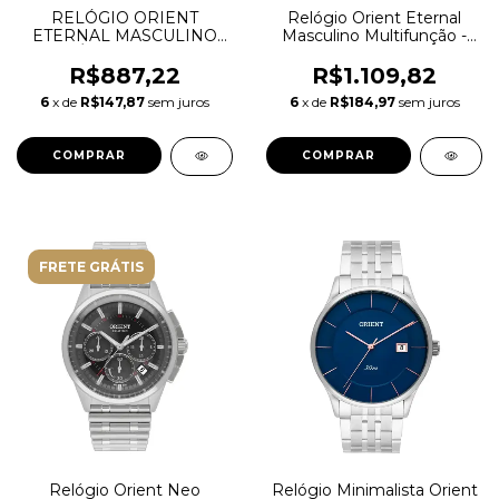
RELÓGIO ORIENT
Relógio Orient Eternal
ETERNAL MASCULINO
Masculino Multifunção -
ANALÓGICO MBSC1039
MBSSM087 P1SX
PRATA
R$887,22
R$1.109,82
6
x de
R$147,87
sem juros
6
x de
R$184,97
sem juros
FRETE GRÁTIS
Relógio Orient Neo
Relógio Minimalista Orient