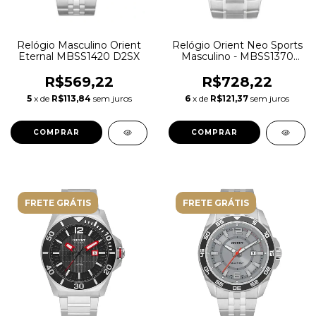
Relógio Masculino Orient
Relógio Orient Neo Sports
Eternal MBSS1420 D2SX
Masculino - MBSS1370
S1SX Prata
R$569,22
R$728,22
5
x de
R$113,84
sem juros
6
x de
R$121,37
sem juros
FRETE GRÁTIS
FRETE GRÁTIS