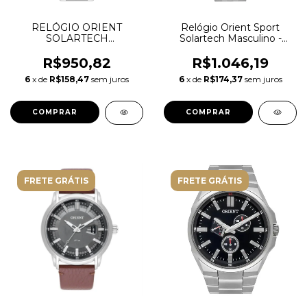
RELÓGIO ORIENT
Relógio Orient Sport
SOLARTECH
Solartech Masculino -
MASCULINO
MBSS1490 S2SX Cinza
ANALÓGICO MBSS1500
R$950,82
R$1.046,19
PRATA
6
x de
R$158,47
sem juros
6
x de
R$174,37
sem juros
FRETE GRÁTIS
FRETE GRÁTIS