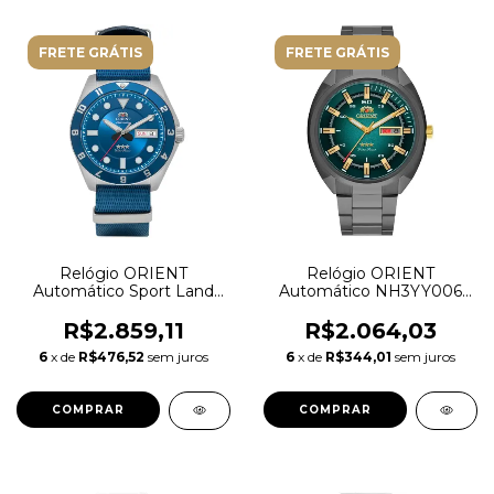
FRETE GRÁTIS
FRETE GRÁTIS
Relógio ORIENT
Relógio ORIENT
Automático Sport Land
Automático NH3YY006
YN6SN027
E1GX
R$2.859,11
R$2.064,03
6
x de
R$476,52
sem juros
6
x de
R$344,01
sem juros