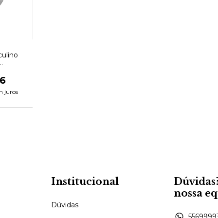
culino
1K2
6
m juros
Institucional
Dúvidas
nossa e
Dúvidas
5569999