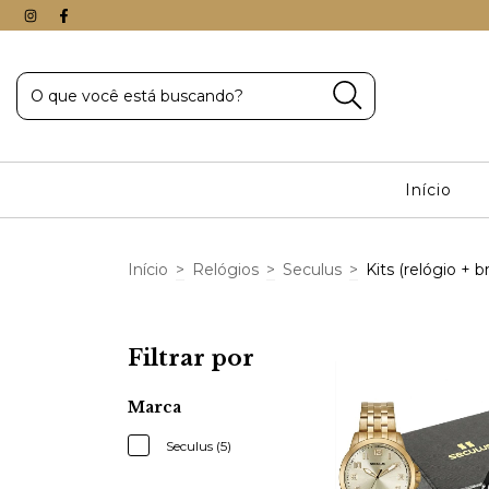
Início
Início
>
Relógios
>
Seculus
>
Kits (relógio + b
Filtrar por
Marca
Seculus (5)