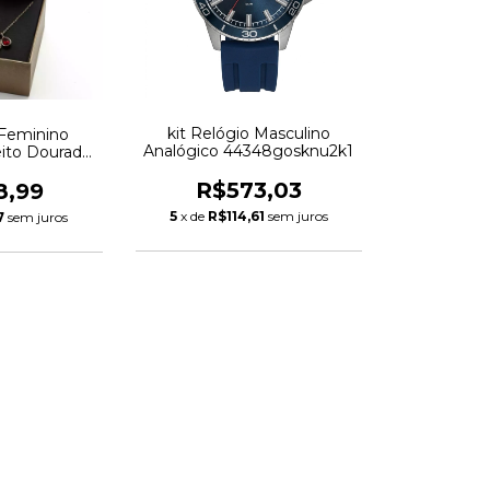
kit Relógio Masculino
 Feminino
Analógico 44348gosknu2k1
eito Dourado
2G0SKNA1K1
R$573,03
8,99
5
x de
R$114,61
sem juros
7
sem juros