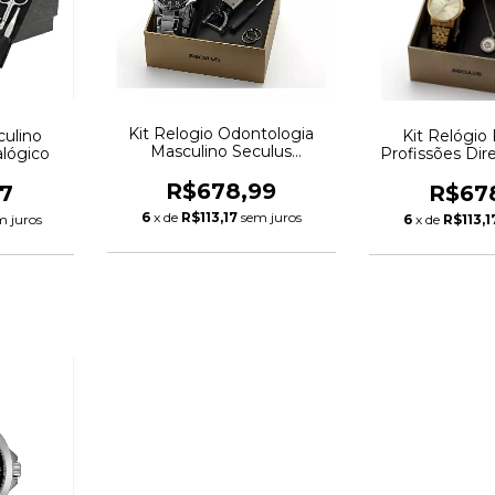
Kit Relogio Odontologia
culino
Kit Relógio
Masculino Seculus
lógico
Profissões Dir
20972g0skna1
Dourado 2097
R$678,99
7
R$67
6
x de
R$113,17
sem juros
m juros
6
x de
R$113,1