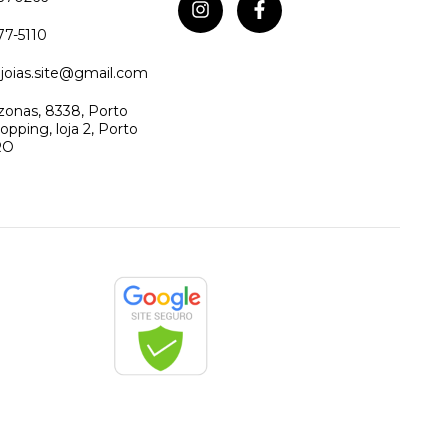
77-5110
joias.site@gmail.com
onas, 8338, Porto
opping, loja 2, Porto
RO