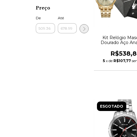
Preço
De
Até
Kit Relógio Mas
Dourado Aço Ana
R$538,8
5
x de
R$107,77
se
ESGOTADO