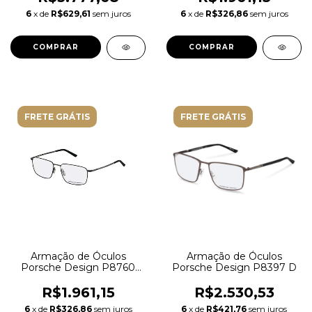
Polarizado
6
x de
R$629,61
sem juros
6
x de
R$326,86
sem juros
FRETE GRÁTIS
FRETE GRÁTIS
Armação de Óculos
Armação de Óculos
Porsche Design P8760
Porsche Design P8397 D
58C000 Metal Preto
R$1.961,15
R$2.530,53
6
x de
R$326,86
sem juros
6
x de
R$421,76
sem juros