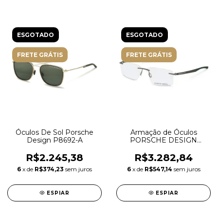
ESGOTADO
ESGOTADO
FRETE GRÁTIS
FRETE GRÁTIS
Óculos De Sol Porsche
Armação de Óculos
Design P8692-A
PORSCHE DESIGN
P8774 B 56
R$2.245,38
R$3.282,84
6
x de
R$374,23
sem juros
6
x de
R$547,14
sem juros
ESPIAR
ESPIAR