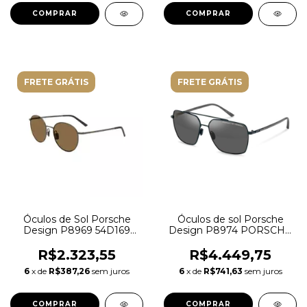
FRETE GRÁTIS
FRETE GRÁTIS
Óculos de Sol Porsche
Óculos de sol Porsche
Design P8969 54D169
Design P8974 PORSCHE
Metal Grafite com lentes
C416
na cor Marrom
R$2.323,55
R$4.449,75
6
x de
R$387,26
sem juros
6
x de
R$741,63
sem juros