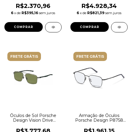
R$2.370,96
R$4.928,34
6
x de
R$395,16
sem juros
6
x de
R$821,39
sem juros
FRETE GRÁTIS
FRETE GRÁTIS
Óculos de Sol Porsche
Armação de Óculos
Design Vision Drive
Porsche Design P8758
P8944 62C Metal Grafite
A000
com lentes na cor Verde
R$3.777,68
R$1.961,15