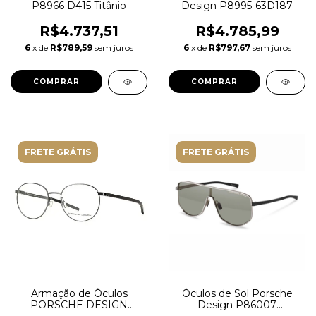
P8966 D415 Titânio
Design P8995-63D187
R$4.737,51
R$4.785,99
6
x de
R$789,59
sem juros
6
x de
R$797,67
sem juros
FRETE GRÁTIS
FRETE GRÁTIS
Armação de Óculos
Óculos de Sol Porsche
PORSCHE DESIGN
Design P86007
P8756 A 53
Sunglasses