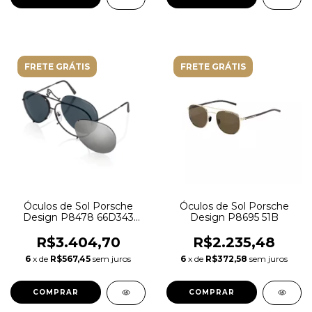
FRETE GRÁTIS
FRETE GRÁTIS
Óculos de Sol Porsche
Óculos de Sol Porsche
Design P8478 66D343
Design P8695 51B
Metal com lentes
intercambiáveis nas cores
R$3.404,70
R$2.235,48
Preta e Espelhada
6
x de
R$567,45
sem juros
6
x de
R$372,58
sem juros