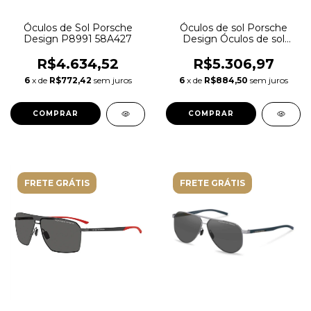
Óculos de Sol Porsche
Óculos de sol Porsche
Design P8991 58A427
Design Óculos de sol
P86003 P86003
R$4.634,52
R$5.306,97
6
x de
R$772,42
sem juros
6
x de
R$884,50
sem juros
FRETE GRÁTIS
FRETE GRÁTIS